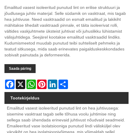
Emailitud vasest isoleeritud punutud lint on erilise struktuuri ja
jõudlusega juhtiv materjal. Selle südamik on vasktraat, mis tagab
hea juhtivuse. Need vasktraadid on esmalt emailitud ja lakikiht
mähitakse tihedalt vasktraadi pinnale, et täita isoleerivat rolli,
vältides vaskjuhtmete üksteist juhtivat või juhuslikku lühistamist
välisjuhtidega. Seejärel kootakse emailitud vasktraadid lindiks.
Kudumismeetod muudab punutud teibi suhteliselt pehmeks ja
teatud sitkusega, mida saab erinevates paigalduskeskkondades
sobivalt painutada ja deformeerida.
Saada päring
Facebook
X
WhatsApp
Pinterest
LinkedIn
Share
Tootekirjeldus
Emailitud vasest isoleeritud punutud lint on hea juhtivusega:
sisemine vasktraat tagab selle tõhusa voolu juhtimise ning
sellega saab ühendada erinevaid juhtivust nõudvaid seadmeid.
Emaileeritud vase isolatsiooniga punutud lindi välisküljel olev
värvikiht on hea isolatsioonivõimega, mis võimaldab sellel