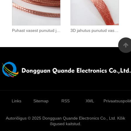
Puhast vasest punutud juhtteip
3D jahutus punutud vaskriba
Links
Sitemap
RSS
XML
Privaatsuspolii
Autoriõigus © 2025 Dongguan Quande Electronics Co., Ltd. Kõik
õigused kaitstud.