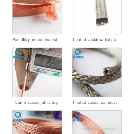
Paindlik punutud vasest traatvõrgust toru
Tinatud vasktraadist punutis
Lame vasest juhtiv teip
Tinatud vasest painduvad punutised