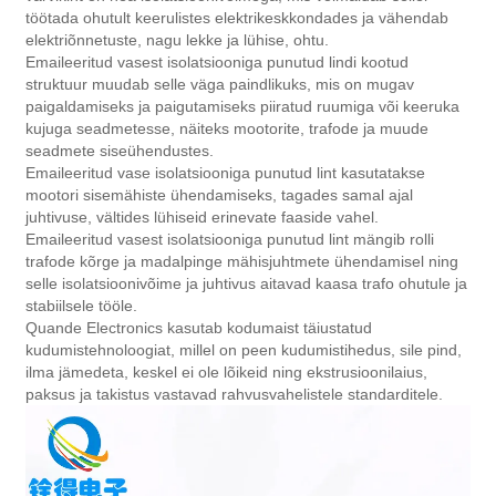
töötada ohutult keerulistes elektrikeskkondades ja vähendab
elektriõnnetuste, nagu lekke ja lühise, ohtu.
Emaileeritud vasest isolatsiooniga punutud lindi kootud
struktuur muudab selle väga paindlikuks, mis on mugav
paigaldamiseks ja paigutamiseks piiratud ruumiga või keeruka
kujuga seadmetesse, näiteks mootorite, trafode ja muude
seadmete siseühendustes.
Emaileeritud vase isolatsiooniga punutud lint kasutatakse
mootori sisemähiste ühendamiseks, tagades samal ajal
juhtivuse, vältides lühiseid erinevate faaside vahel.
Emaileeritud vasest isolatsiooniga punutud lint mängib rolli
trafode kõrge ja madalpinge mähisjuhtmete ühendamisel ning
selle isolatsioonivõime ja juhtivus aitavad kaasa trafo ohutule ja
stabiilsele tööle.
Quande Electronics kasutab kodumaist täiustatud
kudumistehnoloogiat, millel on peen kudumistihedus, sile pind,
ilma jämedeta, keskel ei ole lõikeid ning ekstrusioonilaius,
paksus ja takistus vastavad rahvusvahelistele standarditele.