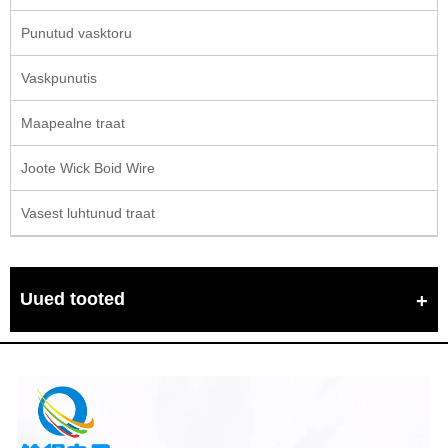
Punutud vasktoru
Vaskpunutis
Maapealne traat
Joote Wick Boid Wire
Vasest luhtunud traat
Uued tooted