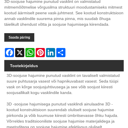
3D-soojuse hajumine punutud vasklint on valmistatud
mitmemõõtmelise võrgusilma struktuuri moodustamiseks mitmest
kootud äärmiselt peene vask-juhtmest. See kootud konstruktsioon
annab vasklindile suurema pinna pinna, mis suudab õhuga
täielikult ühendust võtta ja soojuse hajumisega kiirendada.
Saada päring
Facebook
X
WhatsApp
Pinterest
LinkedIn
Share
Tootekirjeldus
3D-soojuse hajumine punutud vasklint on tavaliselt valmistatud
suure puhtusarja vasest või hapnikuvabast vasest. Seda tüüpi
vask on kõrge soojusjuhtivusega ja see võib soojust kiiresti
soojusallikalt kogu vasklindile kanda.
3D -soojuse hajumisega punutud vasklindi ainulaadne 3D -
kootud konstruktsioon suurendab oluliselt soojuse hajumise
piirkonda ja võib kuumuse kiiresti ümbritsevasse õhku hajuda.
Võrreldes traditsiooniliste soojuse hajumise materjalidega ja
meetoditega on soojuse hajumise efektiivsus oluliselt