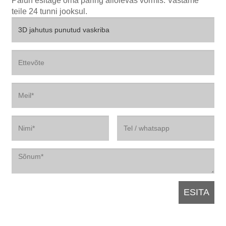
Palun esitage oma päring allolevas vormis. Vastame
teile 24 tunni jooksul.