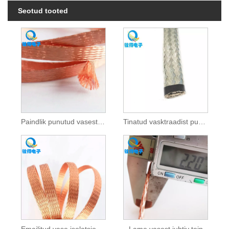
Seotud tooted
Paindlik punutud vasest traatvõrgust toru
Tinatud vasktraadist punutis
Emailitud vase isolatsiooniga punutud lint
Lame vasest juhtiv teip