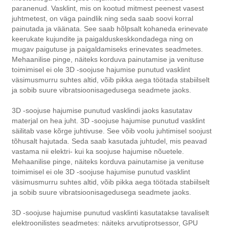
paranenud. Vasklint, mis on kootud mitmest peenest vasest
juhtmetest, on väga paindlik ning seda saab soovi korral
painutada ja väänata. See saab hõlpsalt kohaneda erinevate
keerukate kujundite ja paigalduskeskkondadega ning on
mugav paigutuse ja paigaldamiseks erinevates seadmetes.
Mehaanilise pinge, näiteks korduva painutamise ja venituse
toimimisel ei ole 3D -soojuse hajumise punutud vasklint
väsimusmurru suhtes altid, võib pikka aega töötada stabiilselt
ja sobib suure vibratsioonisagedusega seadmete jaoks.
3D -soojuse hajumise punutud vasklindi jaoks kasutatav
materjal on hea juht. 3D -soojuse hajumise punutud vasklint
säilitab vase kõrge juhtivuse. See võib voolu juhtimisel soojust
tõhusalt hajutada. Seda saab kasutada juhtudel, mis peavad
vastama nii elektri- kui ka soojuse hajumise nõuetele.
Mehaanilise pinge, näiteks korduva painutamise ja venituse
toimimisel ei ole 3D -soojuse hajumise punutud vasklint
väsimusmurru suhtes altid, võib pikka aega töötada stabiilselt
ja sobib suure vibratsioonisagedusega seadmete jaoks.
3D -soojuse hajumise punutud vasklinti kasutatakse tavaliselt
elektroonilistes seadmetes: näiteks arvutiprotsessor, GPU