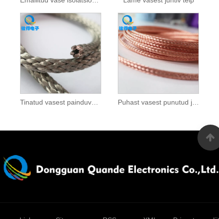
Tinatud vasest painduvad punutised
Puhast vasest punutud juhtteip