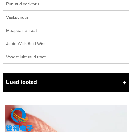
Punutud vasktoru
Vaskpunutis
Maapealne traat
Joote Wick Boid Wire
Vasest luhtunud traat
Uued tooted