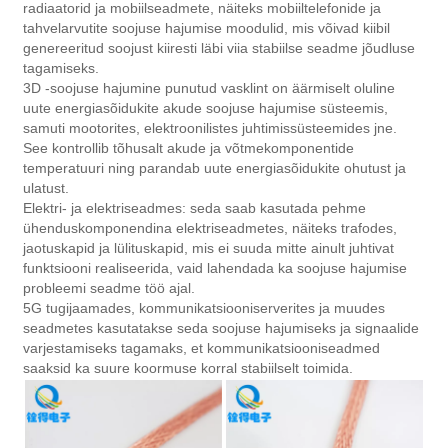
radiaatorid ja mobiilseadmete, näiteks mobiiltelefonide ja
tahvelarvutite soojuse hajumise moodulid, mis võivad kiibil
genereeritud soojust kiiresti läbi viia stabiilse seadme jõudluse
tagamiseks.
3D -soojuse hajumine punutud vasklint on äärmiselt oluline
uute energiasõidukite akude soojuse hajumise süsteemis,
samuti mootorites, elektroonilistes juhtimissüsteemides jne.
See kontrollib tõhusalt akude ja võtmekomponentide
temperatuuri ning parandab uute energiasõidukite ohutust ja
ulatust.
Elektri- ja elektriseadmes: seda saab kasutada pehme
ühenduskomponendina elektriseadmetes, näiteks trafodes,
jaotuskapid ja lülituskapid, mis ei suuda mitte ainult juhtivat
funktsiooni realiseerida, vaid lahendada ka soojuse hajumise
probleemi seadme töö ajal.
5G tugijaamades, kommunikatsiooniserverites ja muudes
seadmetes kasutatakse seda soojuse hajumiseks ja signaalide
varjestamiseks tagamaks, et kommunikatsiooniseadmed
saaksid ka suure koormuse korral stabiilselt toimida.