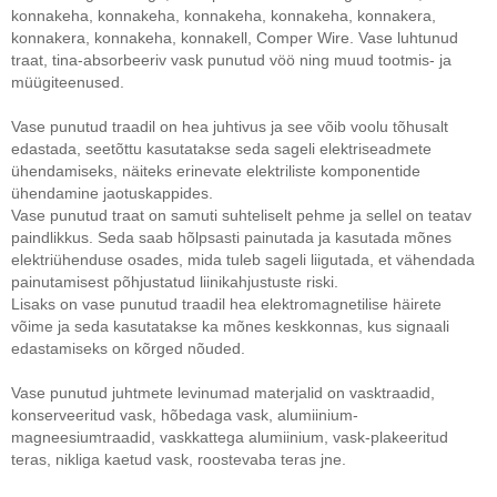
konnakeha, konnakeha, konnakeha, konnakeha, konnakera,
konnakera, konnakeha, konnakell, Comper Wire. Vase luhtunud
traat, tina-absorbeeriv vask punutud vöö ning muud tootmis- ja
müügiteenused.
Vase punutud traadil on hea juhtivus ja see võib voolu tõhusalt
edastada, seetõttu kasutatakse seda sageli elektriseadmete
ühendamiseks, näiteks erinevate elektriliste komponentide
ühendamine jaotuskappides.
Vase punutud traat on samuti suhteliselt pehme ja sellel on teatav
paindlikkus. Seda saab hõlpsasti painutada ja kasutada mõnes
elektriühenduse osades, mida tuleb sageli liigutada, et vähendada
painutamisest põhjustatud liinikahjustuste riski.
Lisaks on vase punutud traadil hea elektromagnetilise häirete
võime ja seda kasutatakse ka mõnes keskkonnas, kus signaali
edastamiseks on kõrged nõuded.
Vase punutud juhtmete levinumad materjalid on vasktraadid,
konserveeritud vask, hõbedaga vask, alumiinium-
magneesiumtraadid, vaskkattega alumiinium, vask-plakeeritud
teras, nikliga kaetud vask, roostevaba teras jne.