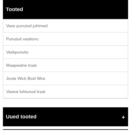
Tooted
Vase punutud juhtmed
Punutud vasktoru
Vaskpunutis
Maapealne traat
Joote Wick Boid Wire
Vasest luhtunud traat
Uued tooted