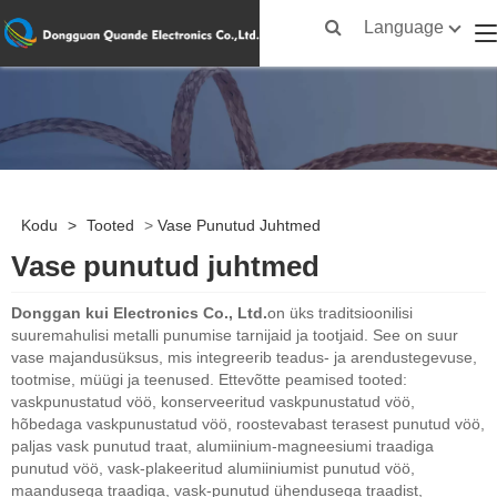
Language
Kodu
>
Tooted
>
Vase Punutud Juhtmed
Vase punutud juhtmed
Donggan kui Electronics Co., Ltd.
on üks traditsioonilisi
suuremahulisi metalli punumise tarnijaid ja tootjaid. See on suur
vase majandusüksus, mis integreerib teadus- ja arendustegevuse,
tootmise, müügi ja teenused. Ettevõtte peamised tooted:
vaskpunustatud vöö, konserveeritud vaskpunustatud vöö,
hõbedaga vaskpunustatud vöö, roostevabast terasest punutud vöö,
paljas vask punutud traat, alumiinium-magneesiumi traadiga
punutud vöö, vask-plakeeritud alumiiniumist punutud vöö,
maandusega traadiga, vask-punutud ühendusega traadist,