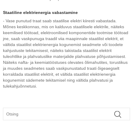
Staatiline elektrienergia vabastamine
- Vase punutud traat saab staatilise elektri kiiresti vabastada.
Mõnes keskkonnas, mis on kalduvus staatilisele elektrile, näiteks
keemilised töötoad, elektroonilised komponentide tootmise töötoad
jne, saab vaskpunuga traadil viia maapinnale staatilist elektrit, et
vältida staatilist elektrienergia kogunemist seadmete või toodete
kahjustuste tekitamisest, näiteks takistada staatilist elektrit
tuleohtlike ja plahvatuslike materjalide plahvatuse põhjustamisest.
Näiteks nafta- ja keemiatööstuses olevates õlimahutites, torustikus
ja muudes seadmetes saab vaskpunustatud traati õigeaegselt
korraldada staatilist elektrit, et vältida staatilist elektrienergia
kogunemist sädemete tekitamisel ning vältida plahvatusi ja
tulekahjuõnnetusi.