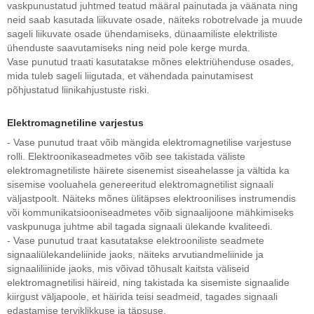
vaskpunustatud juhtmed teatud määral painutada ja väänata ning
neid saab kasutada liikuvate osade, näiteks robotrelvade ja muude
sageli liikuvate osade ühendamiseks, dünaamiliste elektriliste
ühenduste saavutamiseks ning neid pole kerge murda.
Vase punutud traati kasutatakse mõnes elektriühenduse osades,
mida tuleb sageli liigutada, et vähendada painutamisest
põhjustatud liinikahjustuste riski.
Elektromagnetiline varjestus
- Vase punutud traat võib mängida elektromagnetilise varjestuse
rolli. Elektroonikaseadmetes võib see takistada väliste
elektromagnetiliste häirete sisenemist siseahelasse ja vältida ka
sisemise vooluahela genereeritud elektromagnetilist signaali
väljastpoolt. Näiteks mõnes ülitäpses elektroonilises instrumendis
või kommunikatsiooniseadmetes võib signaalijoone mähkimiseks
vaskpunuga juhtme abil tagada signaali ülekande kvaliteedi.
- Vase punutud traat kasutatakse elektrooniliste seadmete
signaaliülekandeliinide jaoks, näiteks arvutiandmeliinide ja
signaaliliinide jaoks, mis võivad tõhusalt kaitsta väliseid
elektromagnetilisi häireid, ning takistada ka sisemiste signaalide
kiirgust väljapoole, et häirida teisi seadmeid, tagades signaali
edastamise terviklikkuse ja täpsuse.