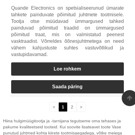
Quande Electronics on spetsialiseerunud ümarate
tahkete painduvate põimitud juhtmete tootmisele.
Tootja otse müüdavad ümmargused tahked
painduvad põimitud traadid on ümmargused
põimitud traat, mis on valmistatud peenest
vasktraadist. Võrreldes õõnesjuhtmetega on need
vähem kahjustuste suhtes vastuvõtlikud ja
vastupidavamad.
Loe rohkem
Saada päring
<
1
2
>
Hiina hulgimüügitootja ja -tarnijana tegutseme oma tehases ja
pakume kvaliteetseid tooteid. Kui soovite lisateavet toote Vase
punutud juhtmed kohta kiirete tootmisaegadega, võtke meiega