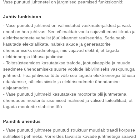
Vase punutud juhtmetel on järgmised peamised funktsioonid:
Juhtiv funktsioon
- Vase punutud juhtmed on valmistatud vaskmaterjalidest ja vask
endal on hea juhtivus. See võimaldab voolu sujuvalt edasi liikuda ja
elektriseadmete vahelist jõuülekannet realiseerida. Seda saab
kasutada elektriallikate, näiteks akude ja generaatorite
ühendamiseks seadmetega, mis vajavad elektrit, et tagada
elektrienergia tõhusa juhtimise.
- Toitesüsteemides kasutatakse trafode, jaotuskappide ja muude
seadmete ühendamiseks suurte voolude läbiviimiseks vaskpunuga
juhtmeid. Hea juhtivuse tõttu võib see tagada elektrienergia tõhusa
edastamise, näiteks siinide ja elektriseadmete ühendamine
alajaamades.
- Vase punutud juhtmeid kasutatakse mootorite plii juhtmetena,
ühendades mootorite sisemised mähised ja välised toiteallikad, et
tagada mootorite stabiilne töö.
Paindlik ühendus
- Vase punutud juhtmete punutud struktuur muudab traadi korpuse
suhteliselt pehmeks. Võrreldes tavaliste kõvade juhtmetega saavad