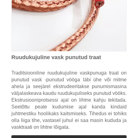
Ruudukujuline vask punutud traat
Traditsiooniline ruudukujuline vaskpunuga traat on
punutud vask -punutud vööga läbi ühe või mitme
ahela ja seejärel ekstrudeeritakse punumismasina
väljalaskeava kaudu ruudukujuliseks punutud vööks.
Ekstrusiooniprotsessi ajal on lihtne kahju tekitada.
Seetõttu peate kudumise ajal kanda kindaid
juhtmestiku hoolikaks kaitsmiseks. Tihedus ei tohiks
olla liiga tihe, vastasel juhul ei saa masin kududa ja
vasktraati on lihtne lõigata.