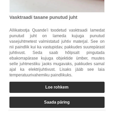
Vasktraadi tasane punutud juht
Allikatootja Quande'i toodetud vasktraadi lamedat
punutud juht on lameda kujuga punutud
vasejuhtmetest valmistatud juhtiv materjal. See on
nii paindlik kui ka vastupidav, pakkudes suurepärast
juhtivust. Seda saab hõlpsalt pingutada
ebakorrapärase kujuga objektide ümber, muutes
selle juhtmestiku jaoks mugavaks, pakkudes samal
ajal ka elektrijuhtivust. Lisaks jääb see laia
temperatuurivahemiku paindlikuks.
Loe rohkem
Saada päring