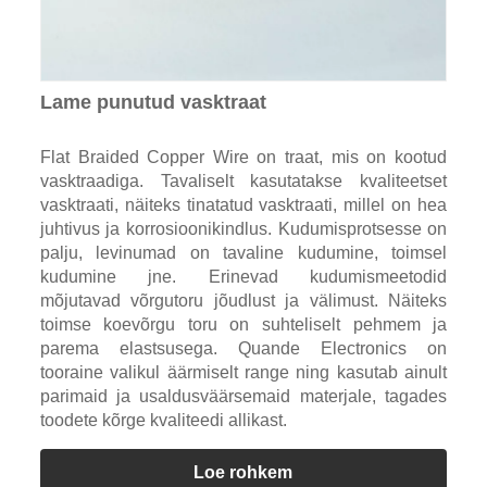
Lame punutud vasktraat
Flat Braided Copper Wire on traat, mis on kootud
vasktraadiga. Tavaliselt kasutatakse kvaliteetset
vasktraati, näiteks tinatatud vasktraati, millel on hea
juhtivus ja korrosioonikindlus. Kudumisprotsesse on
palju, levinumad on tavaline kudumine, toimsel
kudumine jne. Erinevad kudumismeetodid
mõjutavad võrgutoru jõudlust ja välimust. Näiteks
toimse koevõrgu toru on suhteliselt pehmem ja
parema elastsusega. Quande Electronics on
tooraine valikul äärmiselt range ning kasutab ainult
parimaid ja usaldusväärsemaid materjale, tagades
toodete kõrge kvaliteedi allikast.
Loe rohkem