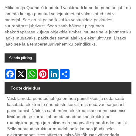
Allikatootja Quande'i toodetud vasktraadi lamedat punutud juht on
lameda kujuga punutud vasejuhtmetest valmistatud juhtiv
materjal. See on nii paindlik kui ka vastupidav, pakkudes
suurepärast juhtivust. Seda saab hõlpsalt pingutada
ebakorrapärase kujuga objektide ümber, muutes selle juhtmestiku
jaoks mugavaks, pakkudes samal ajal ka elektrijuhtivust. Lisaks
jääb see laia temperatuurivahemiku paindlikuks.
Saada päring
Facebook
X
WhatsApp
Pinterest
LinkedIn
Share
Tootekirjeldus
Vask lameda punutud juhiga on hea paindlikkus ja seda saab
kasutada elektriliste ühenduste korral, mis nõuavad sagedast
painutamist. Näiteks saab mõne elektroonikaseadme sisemise
liiniühenduse korral kohaneda seadme konstruktsiooni
ruumipiirangutega ja realiseerida mugavalt signaali edastamist.
Selle punutud struktuur muudab selle ka hea jõudluseks
elektromagnetilistes häiretes, mis võib tõhusalt vähendada