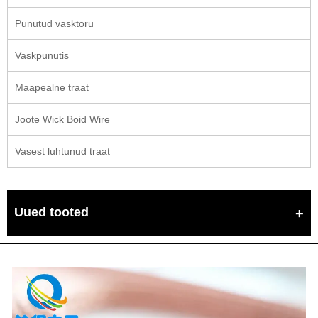
Punutud vasktoru
Vaskpunutis
Maapealne traat
Joote Wick Boid Wire
Vasest luhtunud traat
Uued tooted