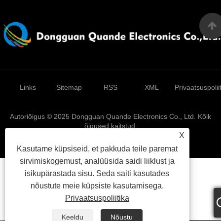
Links
Sitemap
RSS
XML
Privaatsuspolii
Autoriõigus © 2025 Dongguan Quande Electronics Co., Ltd. Kõik
õigused kaitstud.
X
Kasutame küpsiseid, et pakkuda teile paremat
sirvimiskogemust, analüüsida saidi liiklust ja
isikupärastada sisu. Seda saiti kasutades
nõustute meie küpsiste kasutamisega.
Privaatsuspoliitika
Keeldu
Nõustu