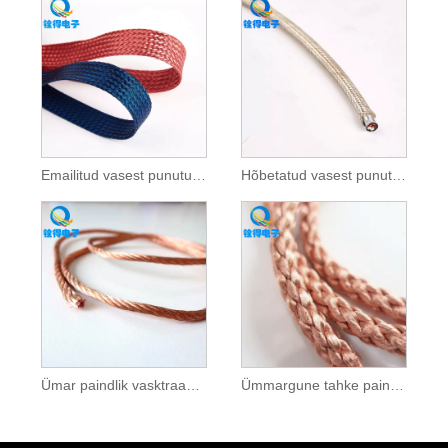
Emailitud vasest punutud traat
Hõbetatud vasest punutud traat
Ümar paindlik vasktraadist
Ümmargune tahke painduv punutud traat