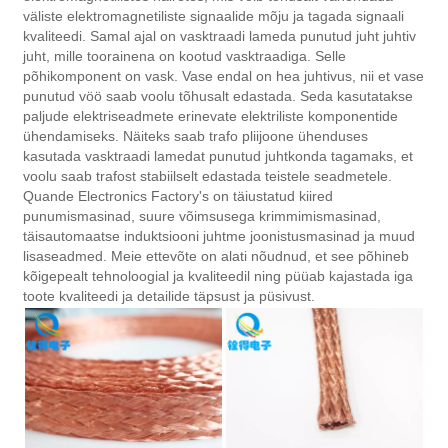
väliste elektromagnetiliste signaalide mõju ja tagada signaali
kvaliteedi. Samal ajal on vasktraadi lameda punutud juht juhtiv
juht, mille toorainena on kootud vasktraadiga. Selle
põhikomponent on vask. Vase endal on hea juhtivus, nii et vase
punutud vöö saab voolu tõhusalt edastada. Seda kasutatakse
paljude elektriseadmete erinevate elektriliste komponentide
ühendamiseks. Näiteks saab trafo pliijoone ühenduses
kasutada vasktraadi lamedat punutud juhtkonda tagamaks, et
voolu saab trafost stabiilselt edastada teistele seadmetele.
Quande Electronics Factory's on täiustatud kiired
punumismasinad, suure võimsusega krimmimismasinad,
täisautomaatse induktsiooni juhtme joonistusmasinad ja muud
lisaseadmed. Meie ettevõte on alati nõudnud, et see põhineb
kõigepealt tehnoloogial ja kvaliteedil ning püüab kajastada iga
toote kvaliteedi ja detailide täpsust ja püsivust.