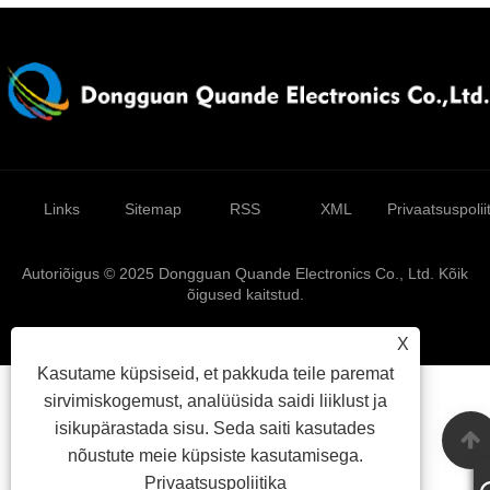
Links
Sitemap
RSS
XML
Privaatsuspolii
Autoriõigus © 2025 Dongguan Quande Electronics Co., Ltd. Kõik
õigused kaitstud.
X
Kasutame küpsiseid, et pakkuda teile paremat
sirvimiskogemust, analüüsida saidi liiklust ja
isikupärastada sisu. Seda saiti kasutades
nõustute meie küpsiste kasutamisega.
Privaatsuspoliitika