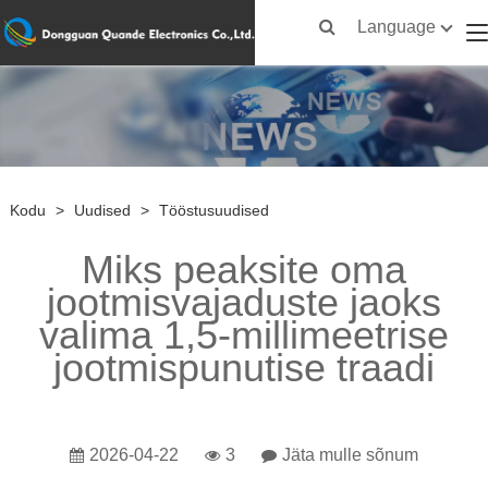
Language
Kodu
>
Uudised
>
Tööstusuudised
Miks peaksite oma
jootmisvajaduste jaoks
valima 1,5-millimeetrise
jootmispunutise traadi
2026-04-22
3
Jäta mulle sõnum