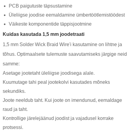
PCB paigutuste täpsustamine
Üleliigse joodise eemaldamine ümbertöötlemistöödest
Väikeste komponentide täppisjootmine
Kuidas kasutada 1,5 mm joodetraati
1,5 mm Solder Wick Braid Wire'i kasutamine on lihtne ja
tõhus. Optimaalsete tulemuste saavutamiseks järgige neid
samme:
Asetage jootetaht üleliigse joodisega alale.
Kuumutage tahi peal jootekolvi kasutades mõneks
sekundiks.
Joote neeldub taht. Kui joote on imendunud, eemaldage
raud ja taht.
Kontrollige järelejäänud joodist ja vajadusel korrake
protsessi.