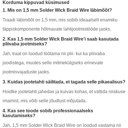
Korduma kippuvad küsimused
1. Mis on 1,5 mm Solder Wick Braid Wire läbimõõt?
Traadi läbimõõt on 1,5 mm, mis sobib ideaalselt enamiku
täppiskomponente hõlmavate lahtijootmistööde jaoks.
2. Kas 1,5 mm Solder Wick Braid Wire'i saab kasutada
pliivaba jootmiseks?
Jah, traat on loodud töötama nii plii- kui ka pliivaba
joodistega, muutes selle mitmekülgseks erinevate
jootmisvajaduste jaoks.
3. Kuidas jootetahti säilitada, et tagada selle pikaealisus?
Hoidke jootetahti jahedas ja kuivas kohas, et vältida niiskuse
imamist, mis võib selle jõudlust mõjutada.
4. Kas see toode sobib professionaalseks
kasutamiseks?
Jah, 1,5 mm Solder Wick Braid Wire on loodud vastama nii