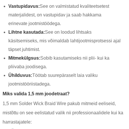
Vastupidavus:
See on valmistatud kvaliteetsetest
materjalidest, on vastupidav ja saab hakkama
erinevate jootmistöödega.
Lihtne kasutada:
See on loodud lihtsaks
käsitsemiseks, mis võimaldab lahtijootmisprotsessi ajal
täpset juhtimist.
Mitmekülgsus:
Sobib kasutamiseks nii plii- kui ka
pliivaba joodisega.
Ühilduvus:
Töötab suurepäraselt laia valiku
jootmistööriistadega.
Miks valida 1,5 mm joodetraat?
1,5 mm Solder Wick Braid Wire pakub mitmeid eeliseid,
mistõttu on see eelistatud valik nii professionaalidele kui ka
harrastajatele: