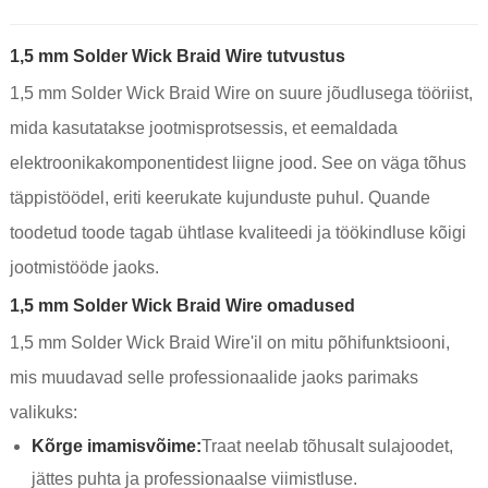
1,5 mm Solder Wick Braid Wire tutvustus
1,5 mm Solder Wick Braid Wire on suure jõudlusega tööriist,
mida kasutatakse jootmisprotsessis, et eemaldada
elektroonikakomponentidest liigne jood. See on väga tõhus
täppistöödel, eriti keerukate kujunduste puhul. Quande
toodetud toode tagab ühtlase kvaliteedi ja töökindluse kõigi
jootmistööde jaoks.
1,5 mm Solder Wick Braid Wire omadused
1,5 mm Solder Wick Braid Wire'il on mitu põhifunktsiooni,
mis muudavad selle professionaalide jaoks parimaks
valikuks:
Kõrge imamisvõime:
Traat neelab tõhusalt sulajoodet,
jättes puhta ja professionaalse viimistluse.