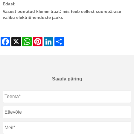
Edasi:
Vasest punutud klemmitraat: mis teeb sellest suurepärase
valiku elektriühenduste jaoks
Facebook
X
WhatsApp
Pinterest
LinkedIn
Share
Saada päring