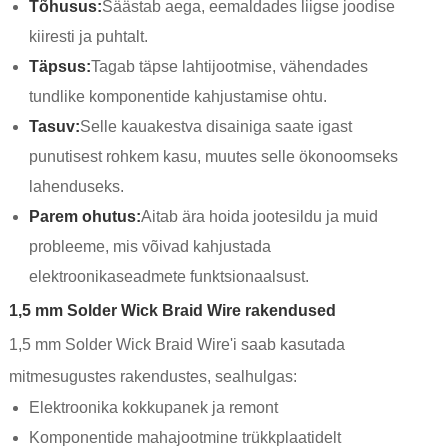
Tõhusus:
Säästab aega, eemaldades liigse joodise
kiiresti ja puhtalt.
Täpsus:
Tagab täpse lahtijootmise, vähendades
tundlike komponentide kahjustamise ohtu.
Tasuv:
Selle kauakestva disainiga saate igast
punutisest rohkem kasu, muutes selle ökonoomseks
lahenduseks.
Parem ohutus:
Aitab ära hoida jootesildu ja muid
probleeme, mis võivad kahjustada
elektroonikaseadmete funktsionaalsust.
1,5 mm Solder Wick Braid Wire rakendused
1,5 mm Solder Wick Braid Wire'i saab kasutada
mitmesugustes rakendustes, sealhulgas:
Elektroonika kokkupanek ja remont
Komponentide mahajootmine trükkplaatidelt