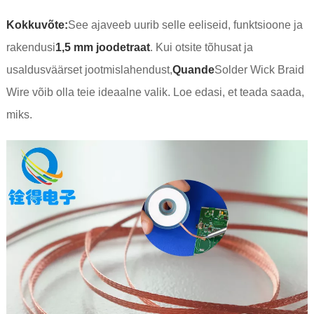
Kokkuvõte:
See ajaveeb uurib selle eeliseid, funktsioone ja
rakendusi
1,5 mm joodetraat
. Kui otsite tõhusat ja
usaldusväärset jootmislahendust,
Quande
Solder Wick Braid
Wire võib olla teie ideaalne valik. Loe edasi, et teada saada,
miks.