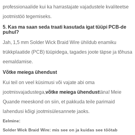
professionaalide kui ka harrastajate vajadustele kvaliteetse
jootmistöö tegemiseks.
5. Kas ma saan seda traati kasutada igat tüüpi PCB-de
puhul?
Jah, 1,5 mm Solder Wick Braid Wire ühildub enamiku
trükkplaatide (PCB) tüüpidega, tagades joote täpse ja tõhusa
eemaldamise.
Võtke meiega ühendust
Kui teil on veel küsimusi või vajate abi oma
jootmisvajadustega,
võtke meiega ühendust
täna! Meie
Quande meeskond on siin, et pakkuda teile parimaid
lahendusi kõigi jootmisülesannete jaoks.
Eelmine:
Solder Wick Braid Wire: mis see on ja kuidas see töötab