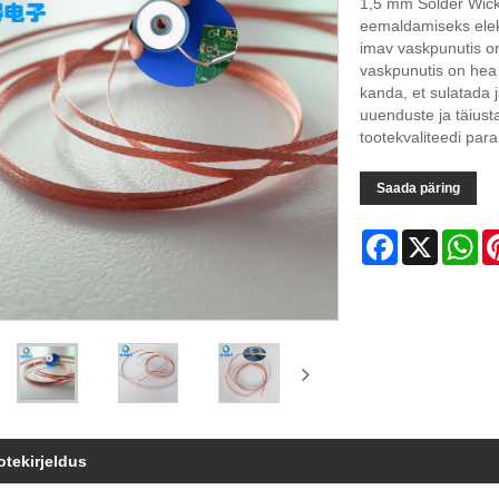
1,5 mm Solder Wick 
eemaldamiseks elektr
imav vaskpunutis on
vaskpunutis on hea e
kanda, et sulatada 
uuenduste ja täiust
tootekvaliteedi par
Saada päring
Facebook
X
Wh
otekirjeldus