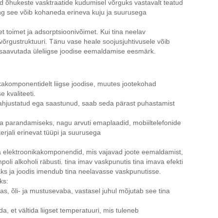
d õhukeste vasktraatide kudumisel võrguks vastavalt teatud
ing see võib kohaneda erineva kuju ja suurusega
 toimet ja adsorptsioonivõimet. Kui tina neelav
õrgustruktuuri. Tänu vase heale soojusjuhtivusele võib
t saavutada üleliigse joodise eemaldamise eesmärk.
ikakomponentidelt liigse joodise, muutes jootekohad
kvaliteeti.
t kahjustatud ega saastunud, saab seda pärast puhastamist
a parandamiseks, nagu arvuti emaplaadid, mobiiltelefonide
rjali erinevat tüüpi ja suurusega
a elektroonikakomponendid, mis vajavad joote eemaldamist,
oli alkoholi räbusti. tina imav vaskpunutis tina imava efekti
ks ja joodis imendub tina neelavasse vaskpunutisse.
ks:
s, õli- ja mustusevaba, vastasel juhul mõjutab see tina
, et vältida liigset temperatuuri, mis tuleneb