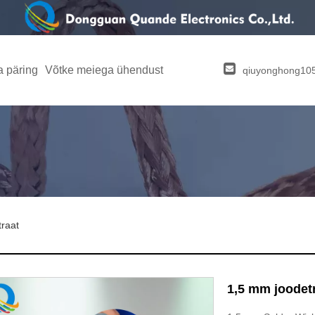
 päring
Võtke meiega ühendust
qiuyonghong1
raat
1,5 mm joodet