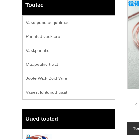
Tooted
Vase punutud juhtmed
Punutud vasktoru
Vaskpunutis
Maapealne traat
Joote Wick Boid Wire
Vasest luhtunud traat
Uued tooted
To