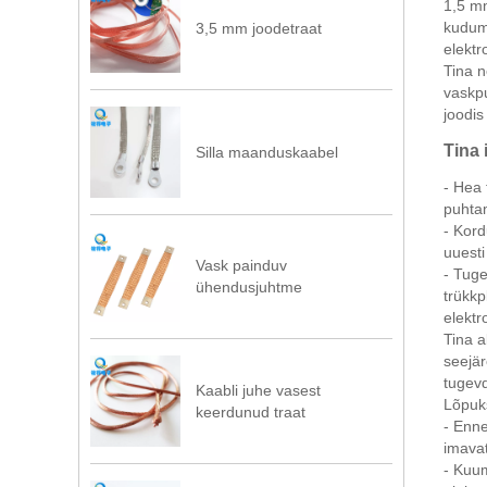
1,5 mm
kudumi
3,5 mm joodetraat
elektr
Tina n
vaskpu
joodis
Tina 
Silla maanduskaabel
- Hea 
puhta
- Kord
uuesti
Vask painduv
- Tuge
ühendusjuhtme
trükkp
elektr
Tina 
seejär
tugevd
Kaabli juhe vasest
Lõpuks
keerdunud traat
- Enne
imavat
- Kuum