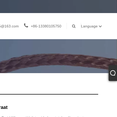
05@163.com
+86-13380105750
Language
raat