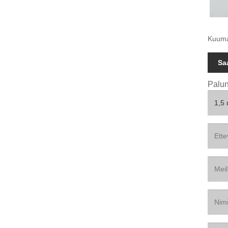
Kuumad
Sa
Palun