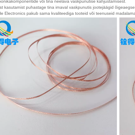
oonikakomponentide või tina neelava vaskpunutise kahjustamisest.
st kasutamist puhastage tina imaval vaskpunutis jootejäägid õigeaegse
 Electronics pakub sama kvaliteediga tooteid või teenuseid madalama 