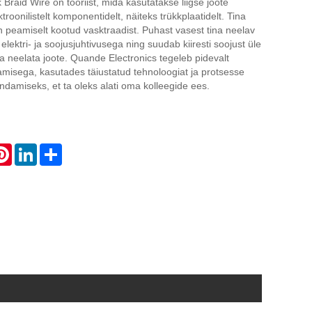
Braid Wire on tööriist, mida kasutatakse liigse joote
oonilistelt komponentidelt, näiteks trükkplaatidelt. Tina
 peamiselt kootud vasktraadist. Puhast vasest tina neelav
lektri- ja soojusjuhtivusega ning suudab kiiresti soojust üle
ja neelata joote. Quande Electronics tegeleb pidevalt
amisega, kasutades täiustatud tehnoloogiat ja protsesse
andamiseks, et ta oleks alati oma kolleegide ees.
atsApp
Pinterest
LinkedIn
Share