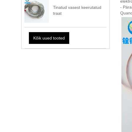
elektr
- Pära
Tinatud vasest keerutatud
Quande
traat
Kõik uued tooted