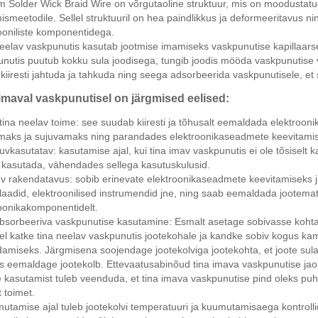
 Solder Wick Braid Wire on võrgutaoline struktuur, mis on moodustatu
smeetodile. Sellel struktuuril on hea paindlikkus ja deformeeritavus n
ooniliste komponentidega.
eelav vaskpunutis kasutab jootmise imamiseks vaskpunutise kapillaarset
nutis puutub kokku sula joodisega, tungib joodis mööda vaskpunutise v
 kiiresti jahtuda ja tahkuda ning seega adsorbeerida vaskpunutisele, e
imaval vaskpunutisel on järgmised eelised:
tina neelav toime: see suudab kiiresti ja tõhusalt eemaldada elektroon
maks ja sujuvamaks ning parandades elektroonikaseadmete keevitamise 
uvkasutatav: kasutamise ajal, kui tina imav vaskpunutis ei ole tõsisel
 kasutada, vähendades sellega kasutuskulusid.
v rakendatavus: sobib erinevate elektroonikaseadmete keevitamiseks j
laadid, elektroonilised instrumendid jne, ning saab eemaldada jootemate
oonikakomponentidelt.
absorbeeriva vaskpunutise kasutamine: Esmalt asetage sobivasse koht
el katke tina neelav vaskpunutis jootekohale ja kandke sobiv kogus kamp
amiseks. Järgmisena soojendage jootekolviga jootekohta, et joote sula
 eemaldage jootekolb. Ettevaatusabinõud tina imava vaskpunutise jao
 kasutamist tuleb veenduda, et tina imava vaskpunutise pind oleks puha
 toimet.
utamise ajal tuleb jootekolvi temperatuuri ja kuumutamisaega kontrollida