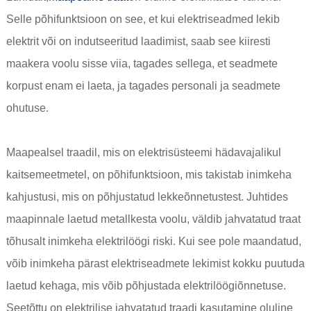
Selle põhifunktsioon on see, et kui elektriseadmed lekib
elektrit või on indutseeritud laadimist, saab see kiiresti
maakera voolu sisse viia, tagades sellega, et seadmete
korpust enam ei laeta, ja tagades personali ja seadmete
ohutuse.
Maapealsel traadil, mis on elektrisüsteemi hädavajalikul
kaitsemeetmetel, on põhifunktsioon, mis takistab inimkeha
kahjustusi, mis on põhjustatud lekkeõnnetustest. Juhtides
maapinnale laetud metallkesta voolu, väldib jahvatatud traat
tõhusalt inimkeha elektrilöögi riski. Kui see pole maandatud,
võib inimkeha pärast elektriseadmete lekimist kokku puutuda
laetud kehaga, mis võib põhjustada elektrilöögiõnnetuse.
Seetõttu on elektrilise jahvatatud traadi kasutamine oluline