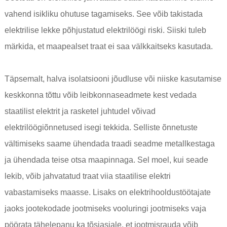
vahend isikliku ohutuse tagamiseks. See võib takistada
elektrilise lekke põhjustatud elektrilöögi riski. Siiski tuleb
märkida, et maapealset traat ei saa välkkaitseks kasutada.
Täpsemalt, halva isolatsiooni jõudluse või niiske kasutamise
keskkonna tõttu võib leibkonnaseadmete kest vedada
staatilist elektrit ja rasketel juhtudel võivad
elektrilöögiõnnetused isegi tekkida. Selliste õnnetuste
vältimiseks saame ühendada traadi seadme metallkestaga
ja ühendada teise otsa maapinnaga. Sel moel, kui seade
lekib, võib jahvatatud traat viia staatilise elektri
vabastamiseks maasse. Lisaks on elektrihooldustöötajate
jaoks jootekodade jootmiseks vooluringi jootmiseks vaja
pöörata tähelepanu ka tõsiasjale, et jootmisrauda võib