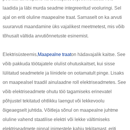
laadida ja läbi murda seadme integreeritud vooluringi. Sel
ajal on eriti oluline maapealne traat. Sarnaselt on ka arvuti
suurarvuti maandamine üks vajalikest meetmetest, mis võib
tõhusalt vältida arvutiõnnetuste esinemist.
Elektrisüsteemis,
Maapealne traat
on hädavajalik kaitse. See
võib pakkuda töötajatele olulist ohutuskaitset, kui sisse
lülitatud seadmetele ja liinidele on ootamatult pinge. Lisaks
on maapealsel traadil ainulaadne roll elektriseadmetes. See
võib elektriseadmete ohutu töö tagamiseks erinevatel
põhjustel tekitatud ohtlikku laengut või lekkevoolu
õigeaegselt juhtida. Võitleja sõnul on maapealne juhtme
oluline vahend staatilise elektri või lekke vältimiseks
elektriseadmete pinnal inimestele kahju tekitamast, eriti