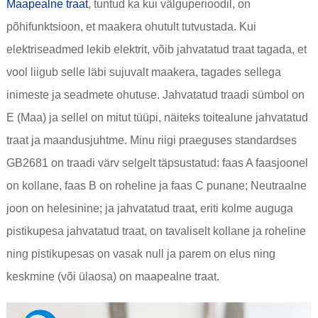
Maapealne traat
, tuntud ka kui välguperioodil, on
põhifunktsioon, et maakera ohutult tutvustada. Kui
elektriseadmed lekib elektrit, võib jahvatatud traat tagada, et
vool liigub selle läbi sujuvalt maakera, tagades sellega
inimeste ja seadmete ohutuse. Jahvatatud traadi sümbol on
E (Maa) ja sellel on mitut tüüpi, näiteks toitealune jahvatatud
traat ja maandusjuhtme. Minu riigi praeguses standardses
GB2681 on traadi värv selgelt täpsustatud: faas A faasjoonel
on kollane, faas B on roheline ja faas C punane; Neutraalne
joon on helesinine; ja jahvatatud traat, eriti kolme auguga
pistikupesa jahvatatud traat, on tavaliselt kollane ja roheline
ning pistikupesas on vasak null ja parem on elus ning
keskmine (või ülaosa) on maapealne traat.