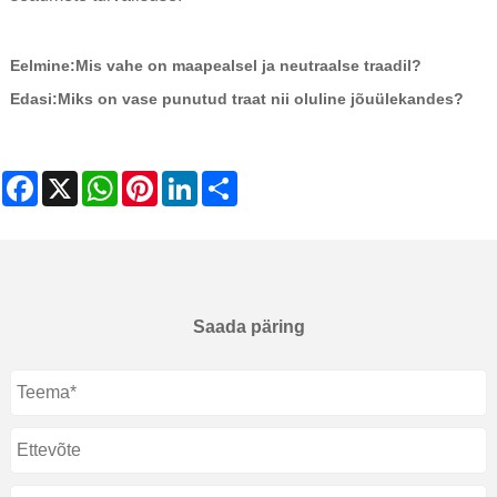
Eelmine:
Mis vahe on maapealsel ja neutraalse traadil?
Edasi:
Miks on vase punutud traat nii oluline jõuülekandes?
Facebook
X
WhatsApp
Pinterest
LinkedIn
Share
Saada päring