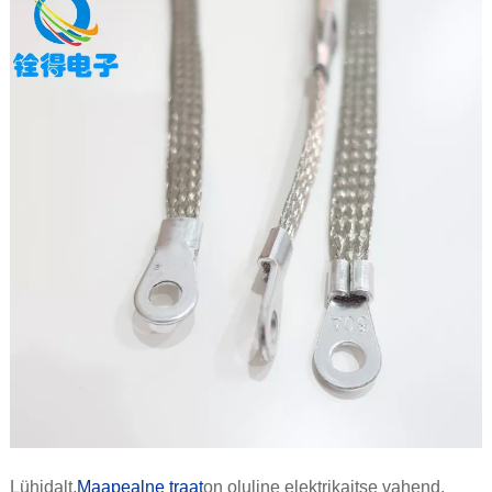
Lühidalt,
Maapealne traat
on oluline elektrikaitse vahend.