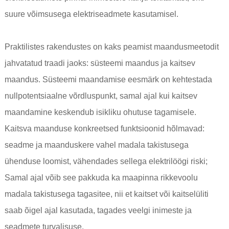
suure võimsusega elektriseadmete kasutamisel.
Praktilistes rakendustes on kaks peamist maandusmeetodit
jahvatatud traadi jaoks: süsteemi maandus ja kaitsev
maandus. Süsteemi maandamise eesmärk on kehtestada
nullpotentsiaalne võrdluspunkt, samal ajal kui kaitsev
maandamine keskendub isikliku ohutuse tagamisele.
Kaitsva maanduse konkreetsed funktsioonid hõlmavad:
seadme ja maanduskere vahel madala takistusega
ühenduse loomist, vähendades sellega elektrilöögi riski;
Samal ajal võib see pakkuda ka maapinna rikkevoolu
madala takistusega tagasitee, nii et kaitset või kaitselüliti
saab õigel ajal kasutada, tagades veelgi inimeste ja
seadmete turvalisuse.