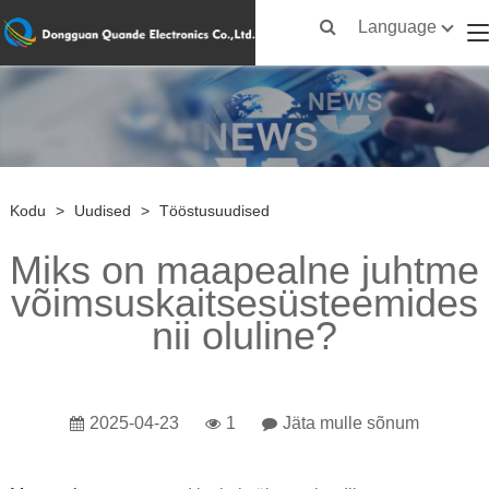
Language
Kodu
>
Uudised
>
Tööstusuudised
Miks on maapealne juhtme
võimsuskaitsesüsteemides
nii oluline?
2025-04-23
1
Jäta mulle sõnum